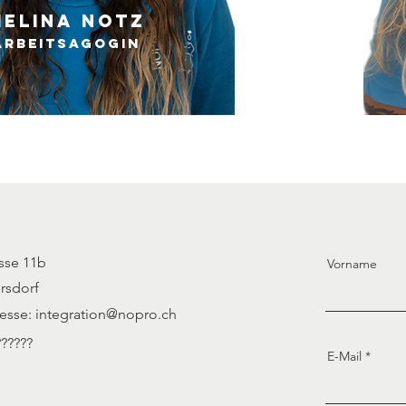
Melina Notz
Arbeitsagogin
sse 11b
Vorname
rsdorf
resse:
integration@nopro.ch
??????
E-Mail